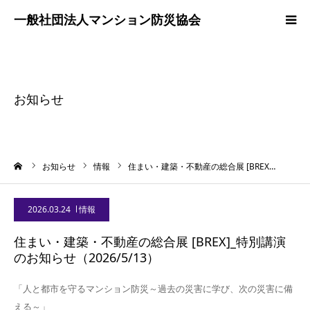
ホーム
協会案内
お知らせ
普及・啓発活動
ーム
お知らせ
情報
住まい・建築・不動産の総合展 [BREX…
事業紹介
2026.03.24
情報
調査研究
住まい・建築・不動産の総合展 [BREX]_特別講演
のお知らせ（2026/5/13）
お問合わせ
「人と都市を守るマンション防災～過去の災害に学び、次の災害に備
える～」