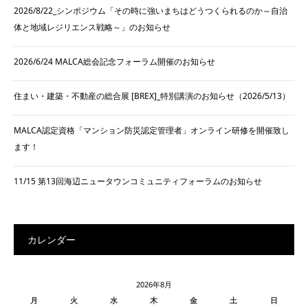
2026/8/22_シンポジウム「その時に強いまちはどうつくられるのか～自治
体と地域レジリエンス戦略～」のお知らせ
2026/6/24 MALCA総会記念フォーラム開催のお知らせ
住まい・建築・不動産の総合展 [BREX]_特別講演のお知らせ（2026/5/13）
MALCA認定資格「マンション防災認定管理者」オンライン研修を開催致し
ます！
11/15 第13回海辺ニュータウンコミュニティフォーラムのお知らせ
カレンダー
2026年8月
月
火
水
木
金
土
日