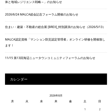
体と地域レジリエンス戦略～」のお知らせ
2026/6/24 MALCA総会記念フォーラム開催のお知らせ
住まい・建築・不動産の総合展 [BREX]_特別講演のお知らせ（2026/5/13）
MALCA認定資格「マンション防災認定管理者」オンライン研修を開催致し
ます！
11/15 第13回海辺ニュータウンコミュニティフォーラムのお知らせ
カレンダー
2026年8月
月
火
水
木
金
土
日
1
2