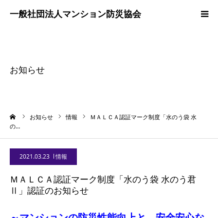
ホーム
協会案内
お知らせ
普及・啓発活動
ーム
お知らせ
情報
ＭＡＬＣＡ認証マーク制度「水のう袋 水
事業紹介
の…
調査研究
2021.03.23
情報
ＭＡＬＣＡ認証マーク制度「水のう袋 水のう君
お問合わせ
Ⅱ」認証のお知らせ
～マンションの防災性能向上と、安全安心な