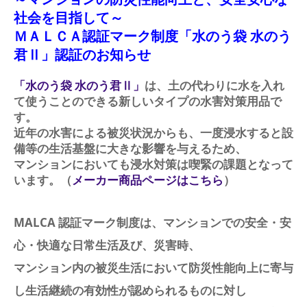
社会を目指して～
ＭＡＬＣＡ認証マーク制度「水のう袋 水のう
君Ⅱ」認証のお知らせ
「水のう袋 水のう君Ⅱ」
は、土の代わりに水を入れ
て使うことのできる新しいタイプの水害対策用品で
す。
近年の水害による被災状況からも、一度浸水すると設
備等の生活基盤に大きな影響を与えるため、
マンションにおいても浸水対策は喫緊の課題となって
います。（
メーカー商品ページはこちら
）
MALCA 認証マーク制度は、マンションでの安全・安
心・快適な日常生活及び、災害時、
マンション内の被災生活において防災性能向上に寄与
し生活継続の有効性が認められるものに対し