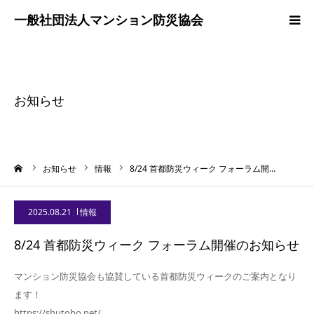
ホーム
協会案内
お知らせ
普及・啓発活動
ーム
お知らせ
情報
8/24 首都防災ウィーク フォーラム開…
事業紹介
2025.08.21
情報
調査研究
8/24 首都防災ウィーク フォーラム開催のお知らせ
お問合わせ
マンション防災協会も協賛している首都防災ウィークのご案内となり
ます！
https://shutobo.net/