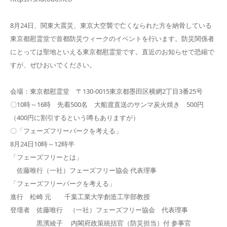
8月24日、関東大震災、東京大空襲で亡くなられた方を納骨している
東京都慰霊堂で首都防災ウィークのイベントを行います。防災関係者
にとっては聖地といえる東京都慰霊堂です。直近のお知らせで恐縮で
すが、ぜひおいでください。
会場：東京都慰霊堂 〒130-0015東京都墨田区横網2丁目3番25号
〇10時～16時 先着500名 大船渡直送のサンマ炭火焼き 500円
（400円に割引するという噂もありますが）
〇「フェーズフリーパークを考える」
8月24日10時～12時半
「フェーズフリーとは」
佐藤唯行（一社）フェーズフリー協会 代表理事
「フェーズフリーパークを考える」
進行 松崎 元 千葉工業大学創造工学部教授
登壇者 佐藤唯行 （一社）フェーズフリー協会 代表理事
黒濱綾子 内閣府政策統括官（防災担当）付 参事官