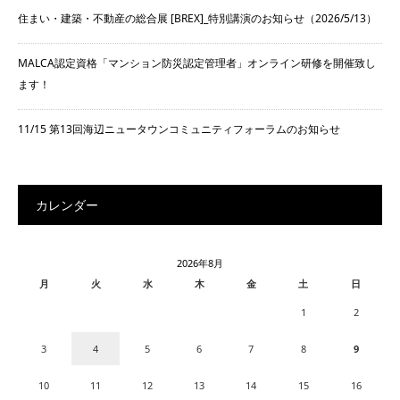
住まい・建築・不動産の総合展 [BREX]_特別講演のお知らせ（2026/5/13）
MALCA認定資格「マンション防災認定管理者」オンライン研修を開催致し
ます！
11/15 第13回海辺ニュータウンコミュニティフォーラムのお知らせ
カレンダー
2026年8月
月
火
水
木
金
土
日
1
2
3
4
5
6
7
8
9
10
11
12
13
14
15
16