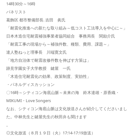
14時30分～16時
パネリスト
葛飾区 都市整備部長. 吉田 眞氏
「耐震化推進への新たな取り組み～低コスト工法導入を中心に～」
日本木造住宅耐震補強事業者協同組合 事務局長 関励介氏
「耐震工事の現場から～補強件数、種類、費用、課題～」
達人塾ねっと理事長 川端寛文氏
「地方自治体で耐震改修件数を伸ばす方策は」
跡見学園女子大学教授 鍵屋 一氏
「木造住宅耐震化の効果、政策制度、実効性」
・パネルディスカッション
〇16時～シティコン海底山脈～未来の海 鈴木達雄・原香織・
MIKUMI・Love Songers
なお、シティコン海底山脈は文化放送さんが紹介してくださいまし
た。中林先生と鍵屋先生の秋田弁も聞けます
。
◎文化放送（８月１９日（火）17:14-17:19放送）