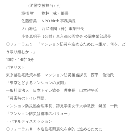
（避難支援担当）付
室橋 智 物林（株）部長
佐藤留美 NPO birth 事務局長
大山雅也 西武造園（株）事業部長
小笠原明子（公財）東京都公園協会 公園事業部課長
〇フォーラム１ 「マンション防災を進めるために～誰が、何を、ど
う取り組むか～」
13時～14時15分
パネリスト
東京都住宅政策本部 マンション防災担当課長 西平 倫治氏
「東京とどまるマンションの展開」
一般社団法人 日本トイレ協会 理事長 山本耕平氏
「災害時のトイレ問題」
マンション防災協会理事長、跡見学園女子大学教授 鍵屋 一氏
「マンション防災は都市のバリュー」
・パネルディスカッション
〇フォーラムⅡ 木造住宅耐震化を劇的に進めるために